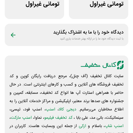
تومانی غیراول
تومانی غیراول
فروشگاه کالازون
فروشگاه ایرانتک 24
دیدگاه خود را با ما به اشتراک بگذارید
با ثبت دیدگاه خود ما را در ارائه بهتر خدمات یاری کنید
سایت کانال تخفیف (آف چنل)، مرجع دریافت رایگان کوپن و کد
تخفیف فروشگاه های آنلاین و کسب و‌ کارهای اینترنتی است. در حال
حاضر با همراهی استارت آپ ها انواع کد تخفیف، مسابقه، کمپین و
جشنواره های صدها برند معتبر، اپلیکیشن و مراکز خدمات آنلاین را به
اطلاع مخاطبان می‌رسانیم.
دیجی کالا
،
اسنپ
، اسنپ فود، تپسی،
سینماتیکت، بانی مد، علی‌ بابا ،
کد تخفیف فیلیمو
، نماوا،
اسنپ مارکت
،
اسنپ شاپ
، باسلام و
ازکی
از جمله این وبسایت ‌هاست. کاربران در