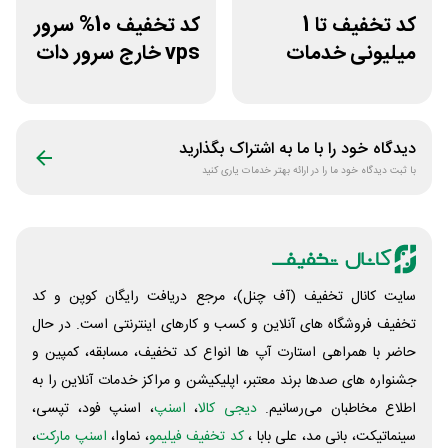
کد تخفیف تا 1
کد تخفیف 10% سرور
میلیونی خدمات
vps خارج سرور دات
ایجاد وبسایت اپ
ای ار
راکت
دیدگاه خود را با ما به اشتراک بگذارید
با ثبت دیدگاه خود ما را در ارائه بهتر خدمات یاری کنید
سایت کانال تخفیف (آف چنل)، مرجع دریافت رایگان کوپن و کد
تخفیف فروشگاه های آنلاین و کسب و‌ کارهای اینترنتی است. در حال
حاضر با همراهی استارت آپ ها انواع کد تخفیف، مسابقه، کمپین و
جشنواره های صدها برند معتبر، اپلیکیشن و مراکز خدمات آنلاین را به
اطلاع مخاطبان می‌رسانیم.
دیجی کالا
،
اسنپ
، اسنپ فود، تپسی،
سینماتیکت، بانی مد، علی‌ بابا ،
کد تخفیف فیلیمو
، نماوا،
اسنپ مارکت
،