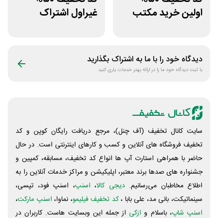
اولین خرید مکتب
غیراول اشتراک
خونه
برنامه فیلیمو مدرسه
دیدگاه خود را با ما به اشتراک بگذارید
با ثبت دیدگاه خود ما را در ارائه بهتر خدمات یاری کنید
سایت کانال تخفیف (آف چنل)، مرجع دریافت رایگان کوپن و کد
تخفیف فروشگاه های آنلاین و کسب و‌ کارهای اینترنتی است. در حال
حاضر با همراهی استارت آپ ها انواع کد تخفیف، مسابقه، کمپین و
جشنواره های صدها برند معتبر، اپلیکیشن و مراکز خدمات آنلاین را به
اطلاع مخاطبان می‌رسانیم.
دیجی کالا
،
اسنپ
، اسنپ فود، تپسی،
سینماتیکت، بانی مد، علی‌ بابا ،
کد تخفیف فیلیمو
، نماوا،
اسنپ مارکت
،
اسنپ شاپ
، باسلام و
ازکی
از جمله این وبسایت ‌هاست. کاربران در