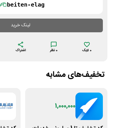
beiten-elag
کپ
لینک خرید
0
لایک
0
نظر
اشتراک
تخفیف‌های مشابه
1,000,000