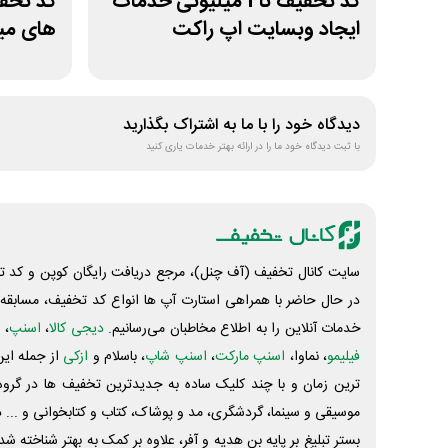
کد تخفیف تا 1 میلیونی خدمات
ایجاد وبسایت اپ راکت
های می
دیدگاه خود را با ما به اشتراک بگذارید
با ثبت دیدگاه خود ما را در ارائه بهتر خدمات یاری کنید
سایت کانال تخفیف (آف چنل)، مرجع دریافت رایگان کوپن و کد تخ
در حال حاضر با همراهی استارت آپ ها انواع کد تخفیف، مسابقه، 
خدمات آنلاین را به اطلاع مخاطبان می‌رسانیم.
دیجی کالا
،
اسنپ
، 
فیلیمو
، نماوا،
اسنپ مارکت
،
اسنپ شاپ
، باسلام و
ازکی
از جمله این
ترین زمان و با چند کلیک ساده به جدیدترین تخفیف ها در گروه ت
موسیقی و سینما، گردشگری، مد و پوشاک، کتاب و کتابخوانی و ... 
بستر تبلیغ بر پایه بن هدیه و آفر، علاوه بر کمک به بهتر شناخته 