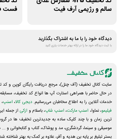
کد تخفیف 25% سفارش غذای
سالم و رژیمی آرف فیت
فست فو
دیدگاه خود را با ما به اشتراک بگذارید
با ثبت دیدگاه خود ما را در ارائه بهتر خدمات یاری کنید
سایت کانال تخفیف (آف چنل)، مرجع دریافت رایگان کوپن و کد تخ
در حال حاضر با همراهی استارت آپ ها انواع کد تخفیف، مسابقه، 
خدمات آنلاین را به اطلاع مخاطبان می‌رسانیم.
دیجی کالا
،
اسنپ
، 
فیلیمو
، نماوا،
اسنپ مارکت
،
اسنپ شاپ
، باسلام و
ازکی
از جمله این
ترین زمان و با چند کلیک ساده به جدیدترین تخفیف ها در گروه ت
موسیقی و سینما، گردشگری، مد و پوشاک، کتاب و کتابخوانی و ... 
بستر تبلیغ بر پایه بن هدیه و آفر، علاوه بر کمک به بهتر شناخته 