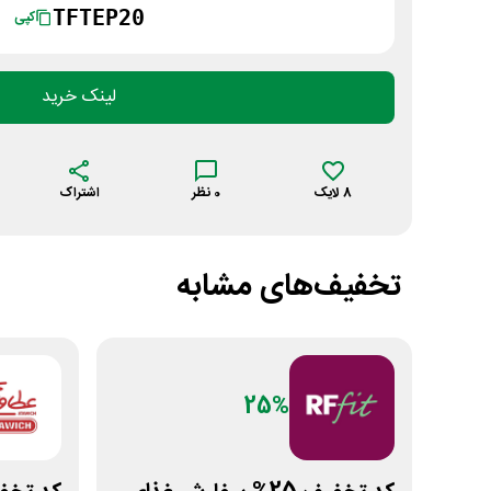
TFTEP20
کپی
لینک خرید
8
لایک
0
نظر
اشتراک
تخفیف‌های مشابه
25%