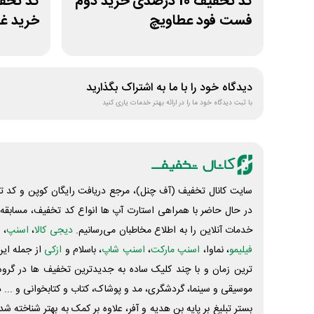
کد تخفیف 10 درصدی خرید دوم
فست فود عطاویچ
خرید غذ
دیدگاه خود را با ما به اشتراک بگذارید
با ثبت دیدگاه خود ما را در ارائه بهتر خدمات یاری کنید
سایت کانال تخفیف (آف چنل)، مرجع دریافت رایگان کوپن و کد تخ
در حال حاضر با همراهی استارت آپ ها انواع کد تخفیف، مسابقه، 
خدمات آنلاین را به اطلاع مخاطبان می‌رسانیم.
دیجی کالا
،
اسنپ
، 
فیلیمو
، نماوا،
اسنپ مارکت
،
اسنپ شاپ
، باسلام و
ازکی
از جمله این
ترین زمان و با چند کلیک ساده به جدیدترین تخفیف ها در گروه ت
موسیقی و سینما، گردشگری، مد و پوشاک، کتاب و کتابخوانی و ... 
بستر تبلیغ بر پایه بن هدیه و آفر، علاوه بر کمک به بهتر شناخته 