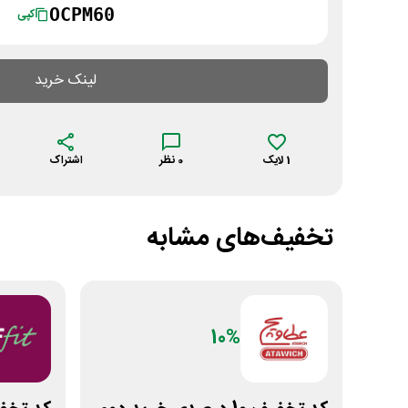
OCPM60
کپی
لینک خرید
1
لایک
0
نظر
اشتراک
تخفیف‌های مشابه
10%