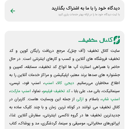
دیدگاه خود را با ما به اشتراک بگذارید
با ثبت دیدگاه خود ما را در ارائه بهتر خدمات یاری کنید
سایت کانال تخفیف (آف چنل)، مرجع دریافت رایگان کوپن و کد
تخفیف فروشگاه های آنلاین و کسب و‌ کارهای اینترنتی است. در حال
حاضر با همراهی استارت آپ ها انواع کد تخفیف، مسابقه، کمپین و
جشنواره های صدها برند معتبر، اپلیکیشن و مراکز خدمات آنلاین را به
اطلاع مخاطبان می‌رسانیم.
دیجی کالا
،
اسنپ
، اسنپ فود، تپسی،
سینماتیکت، بانی مد، علی‌ بابا ،
کد تخفیف فیلیمو
، نماوا،
اسنپ مارکت
،
اسنپ شاپ
، باسلام و
ازکی
از جمله این وبسایت ‌هاست. کاربران در
کانال تخفیف می توانند در کوتاه ترین زمان و با چند کلیک ساده به
جدیدترین تخفیف ها در گروه تاکسی اینترنتی، سفارش آنلاین غذا،
اپراتورهای مخابراتی، موسیقی و سینما، گردشگری، مد و پوشاک، کتاب