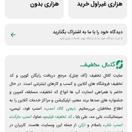
هزاری غیراول خرید
هزاری بدون
لاستیک شجاع تایر
محدودیت لوازم
ورزشی لیموشاپ
دیدگاه خود را با ما به اشتراک بگذارید
با ثبت دیدگاه خود ما را در ارائه بهتر خدمات یاری کنید
سایت کانال تخفیف (آف چنل)، مرجع دریافت رایگان کوپن و کد
تخفیف فروشگاه های آنلاین و کسب و‌ کارهای اینترنتی است. در حال
حاضر با همراهی استارت آپ ها انواع کد تخفیف، مسابقه، کمپین و
جشنواره های صدها برند معتبر، اپلیکیشن و مراکز خدمات آنلاین را به
اطلاع مخاطبان می‌رسانیم.
دیجی کالا
،
اسنپ
، اسنپ فود، تپسی،
سینماتیکت، بانی مد، علی‌ بابا ،
کد تخفیف فیلیمو
، نماوا،
اسنپ مارکت
،
اسنپ شاپ
، باسلام و
ازکی
از جمله این وبسایت ‌هاست. کاربران در