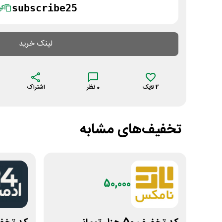
subscribe25
کپ
لینک خرید
2
لایک
0
نظر
اشتراک
تخفیف‌های مشابه
50,000