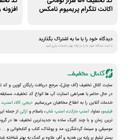
کد تخفیف 50 هزار تومانی
اکانت تلگرام پریمیوم نامکس
افزونه 
دیدگاه خود را با ما به اشتراک بگذارید
با ثبت دیدگاه خود ما را در ارائه بهتر خدمات یاری کنید
سایت کانال تخفیف (آف چنل)، مرجع دریافت رایگان کوپن و کد تخ
در حال حاضر با همراهی استارت آپ ها انواع کد تخفیف، مسابقه، 
خدمات آنلاین را به اطلاع مخاطبان می‌رسانیم.
دیجی کالا
،
اسنپ
، 
فیلیمو
، نماوا،
اسنپ مارکت
،
اسنپ شاپ
، باسلام و
ازکی
از جمله این
ترین زمان و با چند کلیک ساده به جدیدترین تخفیف ها در گروه ت
موسیقی و سینما، گردشگری، مد و پوشاک، کتاب و کتابخوانی و ... 
بستر تبلیغ بر پایه بن هدیه و آفر، علاوه بر کمک به بهتر شناخته 