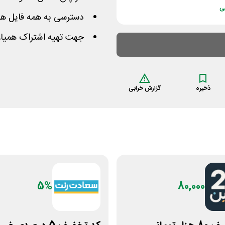
ی
دسترسی به همه فایل ه
جهت تهیه اشتراک همیار
ذخیره
گزارش خرابی
5%
80,000