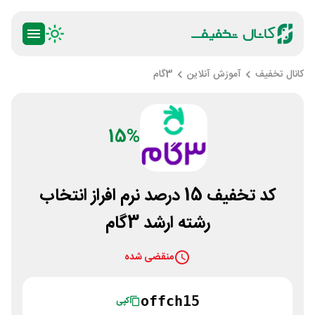
کانال تخفیف
آموزش آنلاین
3گام
15%
کد تخفیف 15 درصد نرم افراز انتخاب
رشته ارشد 3گام
منقضی شده
offch15
کپی