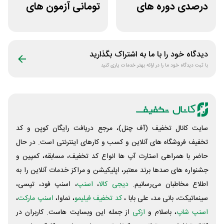
درصدی دوره های
تومانی آزمون های
علوم پزشکی لینوم
قلم چی
دیدگاه خود را با ما به اشتراک بگذارید
با ثبت دیدگاه خود ما را در ارائه بهتر خدمات یاری کنید
سایت کانال تخفیف (آف چنل)، مرجع دریافت رایگان کوپن و کد
تخفیف فروشگاه های آنلاین و کسب و‌ کارهای اینترنتی است. در حال
حاضر با همراهی استارت آپ ها انواع کد تخفیف، مسابقه، کمپین و
جشنواره های صدها برند معتبر، اپلیکیشن و مراکز خدمات آنلاین را به
اطلاع مخاطبان می‌رسانیم.
دیجی کالا
،
اسنپ
، اسنپ فود، تپسی،
سینماتیکت، بانی مد، علی‌ بابا ،
کد تخفیف فیلیمو
، نماوا،
اسنپ مارکت
،
اسنپ شاپ
، باسلام و
ازکی
از جمله این وبسایت ‌هاست. کاربران در