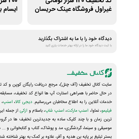
کد تخفیف 120 هزار تومانی
200 
غیراول فروشگاه عینک حریسان
ایسام ب
دیدگاه خود را با ما به اشتراک بگذارید
با ثبت دیدگاه خود ما را در ارائه بهتر خدمات یاری کنید
سایت کانال تخفیف (آف چنل)، مرجع دریافت رایگان کوپن و کد تخ
در حال حاضر با همراهی استارت آپ ها انواع کد تخفیف، مسابقه، 
خدمات آنلاین را به اطلاع مخاطبان می‌رسانیم.
دیجی کالا
،
اسنپ
، 
فیلیمو
، نماوا،
اسنپ مارکت
،
اسنپ شاپ
، باسلام و
ازکی
از جمله این
ترین زمان و با چند کلیک ساده به جدیدترین تخفیف ها در گروه ت
موسیقی و سینما، گردشگری، مد و پوشاک، کتاب و کتابخوانی و ... 
بستر تبلیغ بر پایه بن هدیه و آفر، علاوه بر کمک به بهتر شناخته 