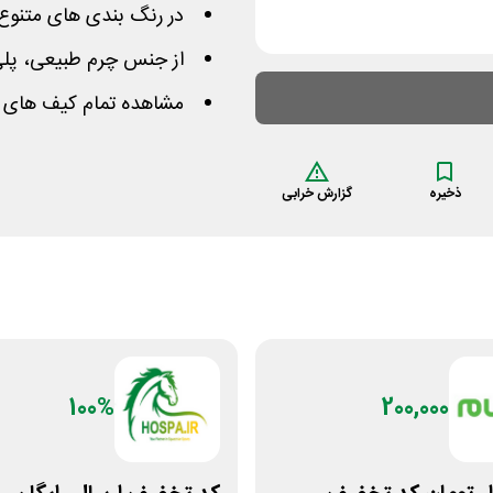
در رنگ بندی های متنوع 
از جنس چرم طبیعی، پلی 
مشاهده تمام کیف های مر
ذخیره
گزارش خرابی
100%
200,000