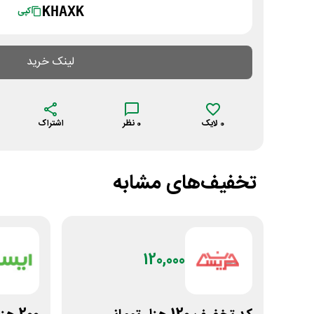
KHAXK
کپی
لینک خرید
0
لایک
0
نظر
اشتراک
تخفیف‌های مشابه
120,000