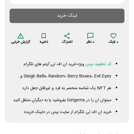
لینک خرید
0
لایک
0
نظر
اشتراک
ذخیره
گزارش خرابی
کد تخفیف بیتن
ویژه خرید ان اف تی آیتم های تلگرام
Eyes
Evil
Boxes،
Berry
Bells، Random،
Sleigh
و..
هر
NFT
یک شناسه منحصر به فرد و غیرقابل جعل دارد
میتوان ان را در
Getgems
بفروشید یا به دیگران منتقل کنید
خرید ان اف تی تلگرام از سایت بیتن در «لینک خرید»