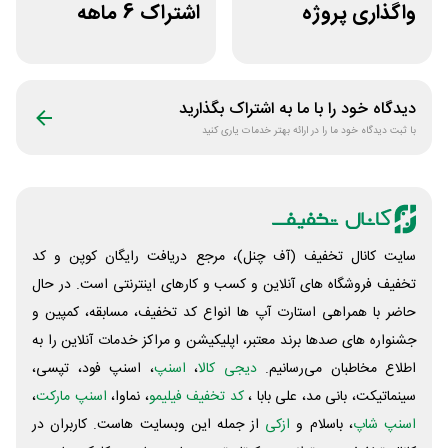
واگذاری پروژه
اشتراک 6 ماهه
دورکاری پارس
ساخت سایت با
فریلنسر
پلتفرم باهوش
دیدگاه خود را با ما به اشتراک بگذارید
با ثبت دیدگاه خود ما را در ارائه بهتر خدمات یاری کنید
سایت کانال تخفیف (آف چنل)، مرجع دریافت رایگان کوپن و کد
تخفیف فروشگاه های آنلاین و کسب و‌ کارهای اینترنتی است. در حال
حاضر با همراهی استارت آپ ها انواع کد تخفیف، مسابقه، کمپین و
جشنواره های صدها برند معتبر، اپلیکیشن و مراکز خدمات آنلاین را به
اطلاع مخاطبان می‌رسانیم.
دیجی کالا
،
اسنپ
، اسنپ فود، تپسی،
سینماتیکت، بانی مد، علی‌ بابا ،
کد تخفیف فیلیمو
، نماوا،
اسنپ مارکت
،
اسنپ شاپ
، باسلام و
ازکی
از جمله این وبسایت ‌هاست. کاربران در