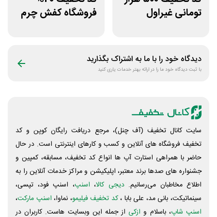
تومانی غیراول
فروشگاه کفش چرم
فروشگاه آنلاین
پاآذین
پادمیرا
دیدگاه خود را با ما به اشتراک بگذارید
با ثبت دیدگاه خود ما را در ارائه بهتر خدمات یاری کنید
سایت کانال تخفیف (آف چنل)، مرجع دریافت رایگان کوپن و کد
تخفیف فروشگاه های آنلاین و کسب و‌ کارهای اینترنتی است. در حال
حاضر با همراهی استارت آپ ها انواع کد تخفیف، مسابقه، کمپین و
جشنواره های صدها برند معتبر، اپلیکیشن و مراکز خدمات آنلاین را به
اطلاع مخاطبان می‌رسانیم.
دیجی کالا
،
اسنپ
، اسنپ فود، تپسی،
سینماتیکت، بانی مد، علی‌ بابا ،
کد تخفیف فیلیمو
، نماوا،
اسنپ مارکت
،
اسنپ شاپ
، باسلام و
ازکی
از جمله این وبسایت ‌هاست. کاربران در