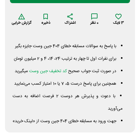
3
لایک
0
نظر
اشتراک
ذخیره
گزارش خرابی
با پاسخ به سوالات مسابقه خطای 404 جین وست جایزه بگیر
برای نفرات اول تا چهار به ترتیب 24، 14، 4 و 2 میلیون تومان
در صورت ثبت جواب صحیح
کد تخفیف جین وست
میگیرید
همچنین برای پاسخ درست 5، 7 یا 10 امتیاز کسب می‌نمایید
با دعوت و پذیرش هر دوست 2 فرصت اضافه به دست
می‌آورید
جهت ورود به مسابقه خطای 404 جین وست از «لینک خرید»