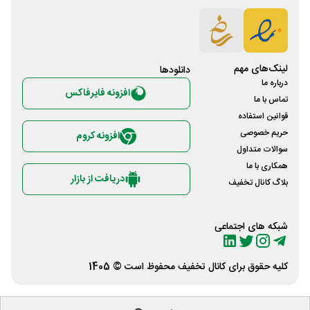
لینک‌های مهم
دانلود‌ها
درباره ما
افزونه فایرفاکس
تماس با ما
قوانین استفاده
حریم خصوصی
افزونه کروم
سوالات متداول
همکاری با ما
دریافت از بازار
بلاگ کانال تخفیف
شبکه های اجتماعی
کلیه حقوق برای
کانال تخفیف
محفوظ است © 1405