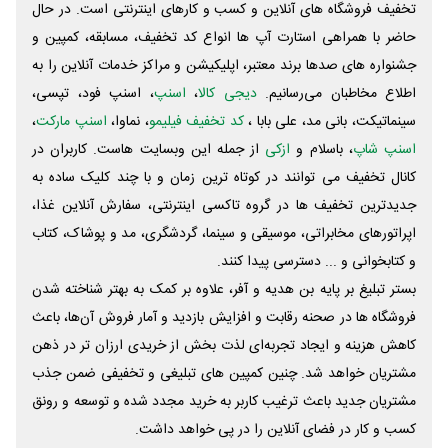
تخفیف فروشگاه های آنلاین و کسب و‌ کارهای اینترنتی است. در حال
حاضر با همراهی استارت آپ ها انواع کد تخفیف، مسابقه، کمپین و
جشنواره های صدها برند معتبر، اپلیکیشن و مراکز خدمات آنلاین را به
اطلاع مخاطبان می‌رسانیم.
دیجی کالا
،
اسنپ
، اسنپ فود، تپسی،
سینماتیکت، بانی مد، علی‌ بابا ،
کد تخفیف فیلیمو
، نماوا،
اسنپ مارکت
،
اسنپ شاپ
، باسلام و
ازکی
از جمله این وبسایت ‌هاست. کاربران در
کانال تخفیف می توانند در کوتاه ترین زمان و با چند کلیک ساده به
جدیدترین تخفیف ها در گروه تاکسی اینترنتی، سفارش آنلاین غذا،
اپراتورهای مخابراتی، موسیقی و سینما، گردشگری، مد و پوشاک، کتاب
و کتابخوانی و ... دسترسی پیدا کنند.
بستر تبلیغ بر پایه بن هدیه و آفر، علاوه بر کمک به بهتر شناخته شدن
فروشگاه ها در صحنه رقابت و افزایش بازدید و آمار فروش آن‌ها، باعث
کاهش هزینه و ایجاد تجربه‌ای لذت بخش از خریدی ارزان تر در ذهن
مشتریان خواهد شد. چنین کمپین های تبلیغی و تخفیفی ضمن جذب
مشتریان جدید باعث ترغیب کاربر به خرید مجدد شده و توسعه و رونق
کسب و کار در فضای آنلاین را در پی خواهد داشت.