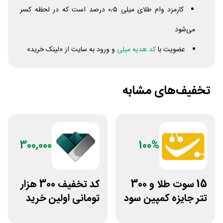
کارمزد وام طلای میلی ۰٫۵ درصد است که در لحظه کسر
می‌شود
عضویت با
کد هدیه میلی
و ورود به سایت از «لینک خرید»
تخفیف‌های مشابه
300,000
100%
15 سوت طلا و 300
کد تخفیف 300 هزار
تتر جایزه کمپین سود
تومانی اولین خرید
دو نفره تبدیل
ساچمه نقره از