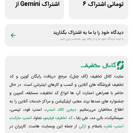
تومانی اشتراک 6
اشتراک Gemini از
ماهه آی اپس
فراسیب
دیدگاه خود را با ما به اشتراک بگذارید
با ثبت دیدگاه خود ما را در ارائه بهتر خدمات یاری کنید
سایت کانال تخفیف (آف چنل)، مرجع دریافت رایگان کوپن و کد
تخفیف فروشگاه های آنلاین و کسب و‌ کارهای اینترنتی است. در حال
حاضر با همراهی استارت آپ ها انواع کد تخفیف، مسابقه، کمپین و
جشنواره های صدها برند معتبر، اپلیکیشن و مراکز خدمات آنلاین را به
اطلاع مخاطبان می‌رسانیم.
دیجی کالا
،
اسنپ
، اسنپ فود، تپسی،
سینماتیکت، بانی مد، علی‌ بابا ،
کد تخفیف فیلیمو
، نماوا،
اسنپ مارکت
،
اسنپ شاپ
، باسلام و
ازکی
از جمله این وبسایت ‌هاست. کاربران در