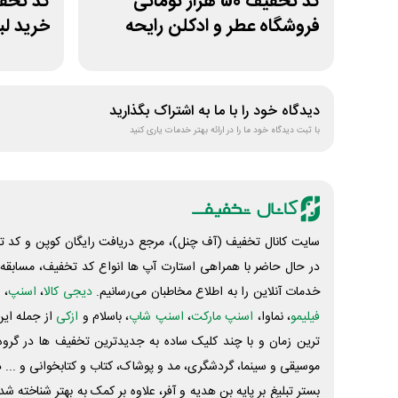
کد تخفیف 50 هزار تومانی
فروشگاه عطر و ادکلن رایحه
خرید لب
دیدگاه خود را با ما به اشتراک بگذارید
با ثبت دیدگاه خود ما را در ارائه بهتر خدمات یاری کنید
سایت کانال تخفیف (آف چنل)، مرجع دریافت رایگان کوپن و کد تخ
در حال حاضر با همراهی استارت آپ ها انواع کد تخفیف، مسابقه، 
خدمات آنلاین را به اطلاع مخاطبان می‌رسانیم.
دیجی کالا
،
اسنپ
، 
فیلیمو
، نماوا،
اسنپ مارکت
،
اسنپ شاپ
، باسلام و
ازکی
از جمله این
ترین زمان و با چند کلیک ساده به جدیدترین تخفیف ها در گروه ت
موسیقی و سینما، گردشگری، مد و پوشاک، کتاب و کتابخوانی و ... 
بستر تبلیغ بر پایه بن هدیه و آفر، علاوه بر کمک به بهتر شناخته 