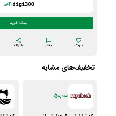
digi300
کپی
لینک خرید
0
لایک
0
نظر
اشتراک
تخفیف‌های مشابه
50,000