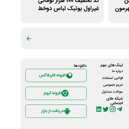
لین
کد تخفیف 100 هزار تومانی
رمون
غیراول بوتیک لباس دوخط
لینک‌های مهم
دانلود‌ها
درباره ما
افزونه فایرفاکس
قوانین استفاده
حریم خصوصی
سوالات متداول
افزونه کروم
شبکه های
اجتماعی
دریافت از بازار