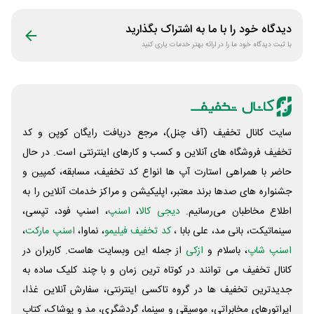
پوزیترون
دیدگاه خود را با ما به اشتراک بگذارید
با ثبت دیدگاه خود ما را در ارائه بهتر خدمات یاری کنید
سایت کانال تخفیف (آف چنل)، مرجع دریافت رایگان کوپن و کد
تخفیف فروشگاه های آنلاین و کسب و‌ کارهای اینترنتی است. در حال
حاضر با همراهی استارت آپ ها انواع کد تخفیف، مسابقه، کمپین و
جشنواره های صدها برند معتبر، اپلیکیشن و مراکز خدمات آنلاین را به
اطلاع مخاطبان می‌رسانیم.
دیجی کالا
،
اسنپ
، اسنپ فود، تپسی،
سینماتیکت، بانی مد، علی‌ بابا ،
کد تخفیف فیلیمو
، نماوا،
اسنپ مارکت
،
اسنپ شاپ
، باسلام و
ازکی
از جمله این وبسایت ‌هاست. کاربران در
کانال تخفیف می توانند در کوتاه ترین زمان و با چند کلیک ساده به
جدیدترین تخفیف ها در گروه تاکسی اینترنتی، سفارش آنلاین غذا،
اپراتورهای مخابراتی، موسیقی و سینما، گردشگری، مد و پوشاک، کتاب