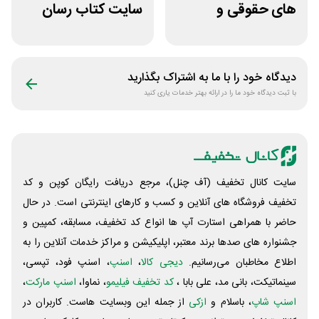
های حقوقی و
سایت کتاب رسان
دانشگاهی انتشارات
خرید بالای 1.5
جنگل
میلیون
دیدگاه خود را با ما به اشتراک بگذارید
با ثبت دیدگاه خود ما را در ارائه بهتر خدمات یاری کنید
سایت کانال تخفیف (آف چنل)، مرجع دریافت رایگان کوپن و کد
تخفیف فروشگاه های آنلاین و کسب و‌ کارهای اینترنتی است. در حال
حاضر با همراهی استارت آپ ها انواع کد تخفیف، مسابقه، کمپین و
جشنواره های صدها برند معتبر، اپلیکیشن و مراکز خدمات آنلاین را به
اطلاع مخاطبان می‌رسانیم.
دیجی کالا
،
اسنپ
، اسنپ فود، تپسی،
سینماتیکت، بانی مد، علی‌ بابا ،
کد تخفیف فیلیمو
، نماوا،
اسنپ مارکت
،
اسنپ شاپ
، باسلام و
ازکی
از جمله این وبسایت ‌هاست. کاربران در