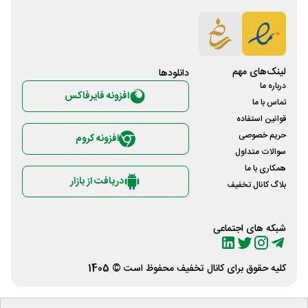
لینک‌های مهم
دانلود‌ها
درباره ما
افزونه فایرفاکس
تماس با ما
قوانین استفاده
حریم خصوصی
افزونه کروم
سوالات متداول
همکاری با ما
دریافت از بازار
بلاگ کانال تخفیف
شبکه های اجتماعی
کلیه حقوق برای
کانال تخفیف
محفوظ است © 1405