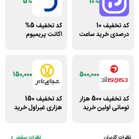
5%
10%
کد تخفیف 10
کد تخفیف 5%
درصدی خرید ساعت
اکانت پریمیوم
مچی پوزیترون
هوش مصنوعی از
دیجیتال رو
150,000
500,000
کد تخفیف 500 هزار
کد تخفیف 150
تومانی اولین خرید
هزاری غیراول خرید
دی جی لند
لاستیک شجاع تایر
نظرات کاربران
نظرات بیشتر