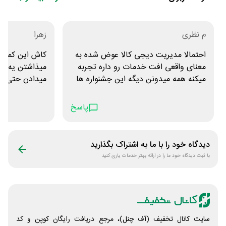
م نظری
زهرا
احتمالا مدیریت دیجی کالا عوض شده به
کاش این کمپین
معنای واقعی افت خدمات رو داره تجربه
میذاشتن یه ک
میکنه همه میدونن دیگه این جشنواره ها
میدادن حتی بر
الکیه. 720 میلیون پیشکش، 20 تومن کد
نذاشتن
تخفیف برای همه بذارید
پاسخ
دیدگاه خود را با ما به اشتراک بگذارید
با ثبت دیدگاه خود ما را در ارائه بهتر خدمات یاری کنید
سایت کانال تخفیف (آف چنل)، مرجع دریافت رایگان کوپن و کد