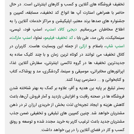
تخفیف فروشگاه های آنلاین و کسب و‌ کارهای اینترنتی است. در حال
حاضر با همراهی استارت آپ ها انواع کد تخفیف، مسابقه، کمپین و
جشنواره های صدها برند معتبر، اپلیکیشن و مراکز خدمات آنلاین را به
اطلاع مخاطبان می‌رسانیم.
دیجی کالا
،
اسنپ
، اسنپ فود، تپسی،
سینماتیکت، بانی مد، علی‌ بابا ،
کد تخفیف فیلیمو
، نماوا،
اسنپ مارکت
،
اسنپ شاپ
، باسلام و
ازکی
از جمله این وبسایت ‌هاست. کاربران در
کانال تخفیف می توانند در کوتاه ترین زمان و با چند کلیک ساده به
جدیدترین تخفیف ها در گروه تاکسی اینترنتی، سفارش آنلاین غذا،
اپراتورهای مخابراتی، موسیقی و سینما، گردشگری، مد و پوشاک، کتاب
و کتابخوانی و ... دسترسی پیدا کنند.
بستر تبلیغ بر پایه بن هدیه و آفر، علاوه بر کمک به بهتر شناخته شدن
فروشگاه ها در صحنه رقابت و افزایش بازدید و آمار فروش آن‌ها، باعث
کاهش هزینه و ایجاد تجربه‌ای لذت بخش از خریدی ارزان تر در ذهن
مشتریان خواهد شد. چنین کمپین های تبلیغی و تخفیفی ضمن جذب
مشتریان جدید باعث ترغیب کاربر به خرید مجدد شده و توسعه و رونق
کسب و کار در فضای آنلاین را در پی خواهد داشت.