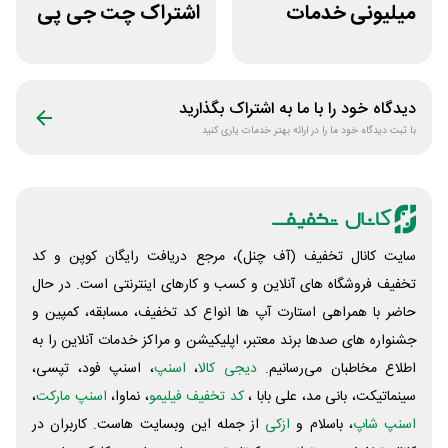
میلیونی خدمات
اشتراک چت جی پی
ایجاد وبسایت اپ
تی اکانت لایسنس
راکت
دیدگاه خود را با ما به اشتراک بگذارید
با ثبت دیدگاه خود ما را در ارائه بهتر خدمات یاری کنید
سایت کانال تخفیف (آف چنل)، مرجع دریافت رایگان کوپن و کد
تخفیف فروشگاه های آنلاین و کسب و‌ کارهای اینترنتی است. در حال
حاضر با همراهی استارت آپ ها انواع کد تخفیف، مسابقه، کمپین و
جشنواره های صدها برند معتبر، اپلیکیشن و مراکز خدمات آنلاین را به
اطلاع مخاطبان می‌رسانیم.
دیجی کالا
،
اسنپ
، اسنپ فود، تپسی،
سینماتیکت، بانی مد، علی‌ بابا ،
کد تخفیف فیلیمو
، نماوا،
اسنپ مارکت
،
اسنپ شاپ
، باسلام و
ازکی
از جمله این وبسایت ‌هاست. کاربران در