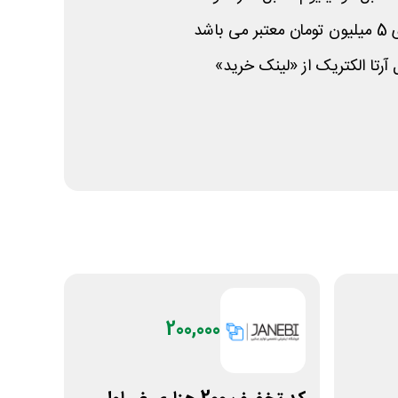
اشد
آرتا الکتریک از «لینک خرید»
200,000