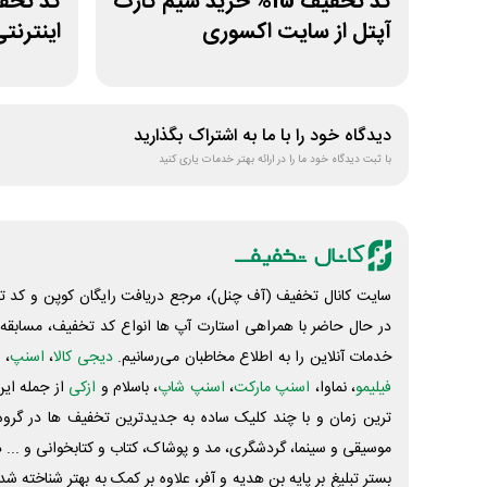
کد تخفیف 15% خرید سیم کارت
آپتل از سایت اکسوری
اینترن
دیدگاه خود را با ما به اشتراک بگذارید
با ثبت دیدگاه خود ما را در ارائه بهتر خدمات یاری کنید
سایت کانال تخفیف (آف چنل)، مرجع دریافت رایگان کوپن و کد تخ
در حال حاضر با همراهی استارت آپ ها انواع کد تخفیف، مسابقه، 
خدمات آنلاین را به اطلاع مخاطبان می‌رسانیم.
دیجی کالا
،
اسنپ
، 
فیلیمو
، نماوا،
اسنپ مارکت
،
اسنپ شاپ
، باسلام و
ازکی
از جمله این
ترین زمان و با چند کلیک ساده به جدیدترین تخفیف ها در گروه ت
موسیقی و سینما، گردشگری، مد و پوشاک، کتاب و کتابخوانی و ... 
بستر تبلیغ بر پایه بن هدیه و آفر، علاوه بر کمک به بهتر شناخته 