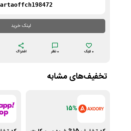
artaoffch198472
لینک خرید
0
لایک
0
نظر
اشتراک
تخفیف‌های مشابه
15%