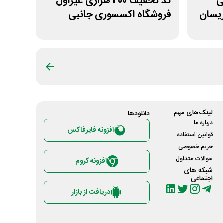
انی
کد تخفیف 200 هزاری غیراول
ریسان
فروشگاه اکسسوری جانبی
لینک‌های مهم
دانلود‌ها
درباره ما
افزونه فایرفاکس
قوانین استفاده
حریم خصوصی
سوالات متداول
افزونه کروم
شبکه های
اجتماعی
دریافت از بازار