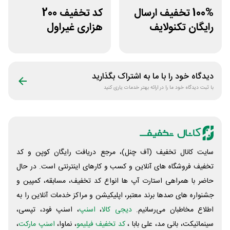
100% تخفیف ارسال
کد تخفیف 200
رایگان تکنولایف
هزاری غیراول
غیراول
فروشگاه اکسسوری
جانبی
دیدگاه خود را با ما به اشتراک بگذارید
با ثبت دیدگاه خود ما را در ارائه بهتر خدمات یاری کنید
سایت کانال تخفیف (آف چنل)، مرجع دریافت رایگان کوپن و کد
تخفیف فروشگاه های آنلاین و کسب و‌ کارهای اینترنتی است. در حال
حاضر با همراهی استارت آپ ها انواع کد تخفیف، مسابقه، کمپین و
جشنواره های صدها برند معتبر، اپلیکیشن و مراکز خدمات آنلاین را به
اطلاع مخاطبان می‌رسانیم.
دیجی کالا
،
اسنپ
، اسنپ فود، تپسی،
سینماتیکت، بانی مد، علی‌ بابا ،
کد تخفیف فیلیمو
، نماوا،
اسنپ مارکت
،