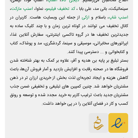
اطلاع مخاطبان می‌رسانیم.
دیجی کالا
،
اسنپ
، اسنپ فود، تپسی،
سینماتیکت، بانی مد، علی‌ بابا ،
کد تخفیف فیلیمو
، نماوا،
اسنپ مارکت
،
اسنپ شاپ
، باسلام و
ازکی
از جمله این وبسایت ‌هاست. کاربران در
کانال تخفیف می توانند در کوتاه ترین زمان و با چند کلیک ساده به
جدیدترین تخفیف ها در گروه تاکسی اینترنتی، سفارش آنلاین غذا،
اپراتورهای مخابراتی، موسیقی و سینما، گردشگری، مد و پوشاک، کتاب
و کتابخوانی و ... دسترسی پیدا کنند.
بستر تبلیغ بر پایه بن هدیه و آفر، علاوه بر کمک به بهتر شناخته شدن
فروشگاه ها در صحنه رقابت و افزایش بازدید و آمار فروش آن‌ها، باعث
کاهش هزینه و ایجاد تجربه‌ای لذت بخش از خریدی ارزان تر در ذهن
مشتریان خواهد شد. چنین کمپین های تبلیغی و تخفیفی ضمن جذب
مشتریان جدید باعث ترغیب کاربر به خرید مجدد شده و توسعه و رونق
کسب و کار در فضای آنلاین را در پی خواهد داشت.