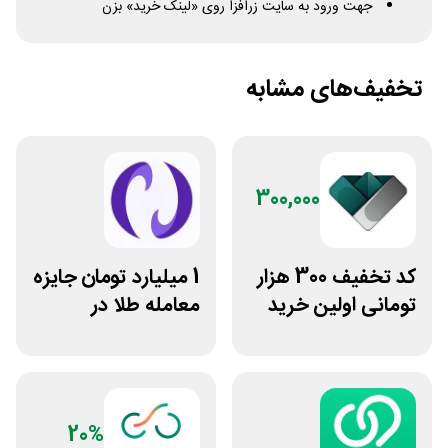
جهت ورود به سایت زرافزا روی «لینک خرید» بزن
تخفیف‌های مشابه
300,000
کد تخفیف 300 هزار
1 میلیارد تومان جایزه
تومانی اولین خرید
معامله طلا در
ساچمه نقره از
نوبیتکس
سیلفام
20%