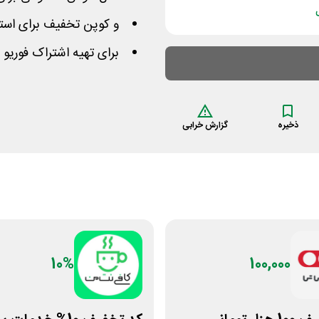
و کوپن تخفیف برای استف
برای تهیه اشتراک فوریو
ذخیره
گزارش خرابی
10%
100,000