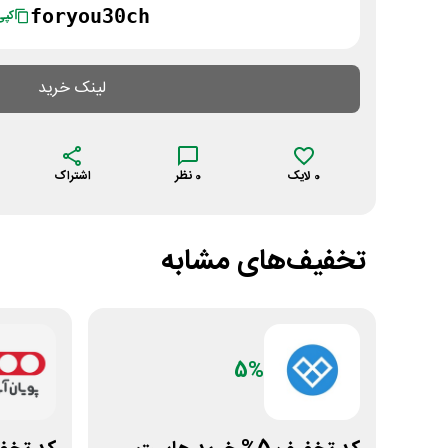
foryou30ch
کپی
لینک خرید
0
لایک
0
نظر
اشتراک
تخفیف‌های مشابه
5%