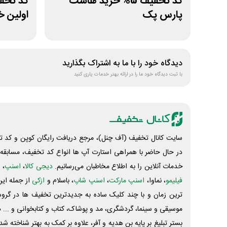
کد تخفیف 5% خرید هاست
پارس پک
اولین خ
دیدگاه خود را با ما به اشتراک بگذارید
با ثبت دیدگاه خود ما را در ارائه بهتر خدمات یاری کنید
سایت کانال تخفیف (آف چنل)، مرجع دریافت رایگان کوپن و کد تخ
در حال حاضر با همراهی استارت آپ ها انواع کد تخفیف، مسابقه، 
خدمات آنلاین را به اطلاع مخاطبان می‌رسانیم.
دیجی کالا
،
اسنپ
، 
فیلیمو
، نماوا،
اسنپ مارکت
،
اسنپ شاپ
، باسلام و
ازکی
از جمله این
ترین زمان و با چند کلیک ساده به جدیدترین تخفیف ها در گروه ت
موسیقی و سینما، گردشگری، مد و پوشاک، کتاب و کتابخوانی و ... 
بستر تبلیغ بر پایه بن هدیه و آفر، علاوه بر کمک به بهتر شناخته 