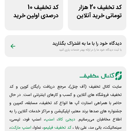
کد تخفیف 20 هزار
کد تخفیف 10
تومانی خرید آنلاین
درصدی اولین خرید
چای مای گیلا
عطارلند
دیدگاه خود را با ما به اشتراک بگذارید
با ثبت دیدگاه خود ما را در ارائه بهتر خدمات یاری کنید
سایت کانال تخفیف (آف چنل)، مرجع دریافت رایگان کوپن و کد
تخفیف فروشگاه های آنلاین و کسب و‌ کارهای اینترنتی است. در حال
حاضر با همراهی استارت آپ ها انواع کد تخفیف، مسابقه، کمپین و
جشنواره های صدها برند معتبر، اپلیکیشن و مراکز خدمات آنلاین را به
اطلاع مخاطبان می‌رسانیم.
دیجی کالا
،
اسنپ
، اسنپ فود، تپسی،
سینماتیکت، بانی مد، علی‌ بابا ،
کد تخفیف فیلیمو
، نماوا،
اسنپ مارکت
،