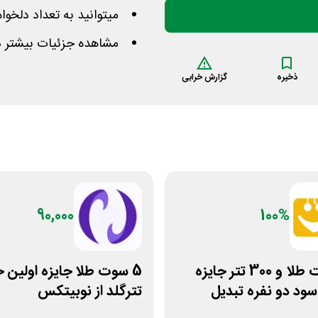
میتوانید به تعداد دلخوا
مشاهده جزئیات بیشتر در
ذخیره
گزارش خرابی
90,000
100%
15 سوت طلا و 300 تتر جایزه
5 سوت طلا جایزه اولین 
ود دو نفره تبدیل
تترگلد از نوبیتکس