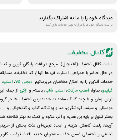
دیدگاه خود را با ما به اشتراک بگذارید
با ثبت دیدگاه خود ما را در ارائه بهتر خدمات یاری کنید
سایت کانال تخفیف (آف چنل)، مرجع دریافت رایگان کوپن و کد تخ
در حال حاضر با همراهی استارت آپ ها انواع کد تخفیف، مسابقه، 
خدمات آنلاین را به اطلاع مخاطبان می‌رسانیم.
دیجی کالا
،
اسنپ
، 
فیلیمو
، نماوا،
اسنپ مارکت
،
اسنپ شاپ
، باسلام و
ازکی
از جمله این
ترین زمان و با چند کلیک ساده به جدیدترین تخفیف ها در گروه ت
موسیقی و سینما، گردشگری، مد و پوشاک، کتاب و کتابخوانی و ... 
بستر تبلیغ بر پایه بن هدیه و آفر، علاوه بر کمک به بهتر شناخته 
آن‌ها، باعث کاهش هزینه و ایجاد تجربه‌ای لذت بخش از خرید
تبلیغی و تخفیفی ضمن جذب مشتریان جدید باعث ترغیب کاربر 