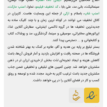
اطلاع مخاطبان می‌رسانیم.
دیجی کالا
،
اسنپ
، اسنپ فود، تپسی،
سینماتیکت، بانی مد، علی‌ بابا ،
کد تخفیف فیلیمو
، نماوا،
اسنپ مارکت
،
اسنپ شاپ
، باسلام و
ازکی
از جمله این وبسایت ‌هاست. کاربران در
کانال تخفیف می توانند در کوتاه ترین زمان و با چند کلیک ساده به
جدیدترین تخفیف ها در گروه تاکسی اینترنتی، سفارش آنلاین غذا،
اپراتورهای مخابراتی، موسیقی و سینما، گردشگری، مد و پوشاک، کتاب
و کتابخوانی و ... دسترسی پیدا کنند.
بستر تبلیغ بر پایه بن هدیه و آفر، علاوه بر کمک به بهتر شناخته شدن
فروشگاه ها در صحنه رقابت و افزایش بازدید و آمار فروش آن‌ها، باعث
کاهش هزینه و ایجاد تجربه‌ای لذت بخش از خریدی ارزان تر در ذهن
مشتریان خواهد شد. چنین کمپین های تبلیغی و تخفیفی ضمن جذب
مشتریان جدید باعث ترغیب کاربر به خرید مجدد شده و توسعه و رونق
کسب و کار در فضای آنلاین را در پی خواهد داشت.