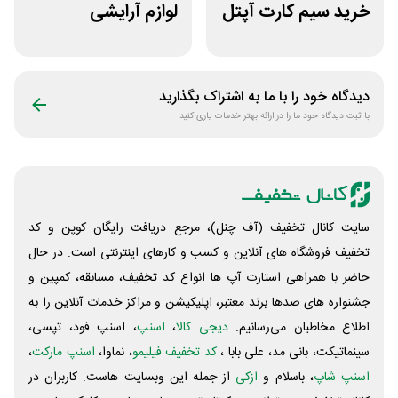
خرید سیم کارت آپتل
لوازم آرایشی
از سایت اکسوری
بهداشتی باسلام
دیدگاه خود را با ما به اشتراک بگذارید
با ثبت دیدگاه خود ما را در ارائه بهتر خدمات یاری کنید
سایت کانال تخفیف (آف چنل)، مرجع دریافت رایگان کوپن و کد
تخفیف فروشگاه های آنلاین و کسب و‌ کارهای اینترنتی است. در حال
حاضر با همراهی استارت آپ ها انواع کد تخفیف، مسابقه، کمپین و
جشنواره های صدها برند معتبر، اپلیکیشن و مراکز خدمات آنلاین را به
اطلاع مخاطبان می‌رسانیم.
دیجی کالا
،
اسنپ
، اسنپ فود، تپسی،
سینماتیکت، بانی مد، علی‌ بابا ،
کد تخفیف فیلیمو
، نماوا،
اسنپ مارکت
،
اسنپ شاپ
، باسلام و
ازکی
از جمله این وبسایت ‌هاست. کاربران در