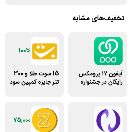
تخفیف‌های مشابه
100%
آیفون ۱۷ پرومکس
15 سوت طلا و 300
رایگان در جشنواره
تتر جایزه کمپین سود
روی فرکانس شانس
دو نفره تبدیل
ویپاد
75,000