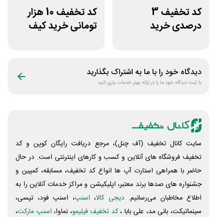
کد تخفیف 3
کد تخفیف 10 هزار
درصدی خرید
تومانی خرید کیف
زیورآلات جواهری
دستی زنانه وکسون
حقانی
دیدگاه خود را با ما به اشتراک بگذارید
با ثبت دیدگاه خود ما را در ارائه بهتر خدمات یاری کنید
سایت کانال تخفیف (آف چنل)، مرجع دریافت رایگان کوپن و کد
تخفیف فروشگاه های آنلاین و کسب و‌ کارهای اینترنتی است. در حال
حاضر با همراهی استارت آپ ها انواع کد تخفیف، مسابقه، کمپین و
جشنواره های صدها برند معتبر، اپلیکیشن و مراکز خدمات آنلاین را به
اطلاع مخاطبان می‌رسانیم.
دیجی کالا
،
اسنپ
، اسنپ فود، تپسی،
سینماتیکت، بانی مد، علی‌ بابا ،
کد تخفیف فیلیمو
، نماوا،
اسنپ مارکت
،