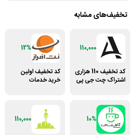
تخفیف‌های مشابه
12%
110,000
کد تخفیف 110 هزاری
کد تخفیف اولین
اشتراک چت جی پی
خرید خدمات
تی اکانت لایسنس
هاستینگ نت افراز
110,000
10%