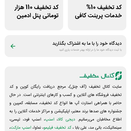
کد تخفیف 10%
کد تخفیف 110 هزار
خدمات پرینت کافی
تومانی پنل ادمین
نت من
لاین استور
دیدگاه خود را با ما به اشتراک بگذارید
با ثبت دیدگاه خود ما را در ارائه بهتر خدمات یاری کنید
سایت کانال تخفیف (آف چنل)، مرجع دریافت رایگان کوپن و کد
تخفیف فروشگاه های آنلاین و کسب و‌ کارهای اینترنتی است. در حال
حاضر با همراهی استارت آپ ها انواع کد تخفیف، مسابقه، کمپین و
جشنواره های صدها برند معتبر، اپلیکیشن و مراکز خدمات آنلاین را به
اطلاع مخاطبان می‌رسانیم.
دیجی کالا
،
اسنپ
، اسنپ فود، تپسی،
سینماتیکت، بانی مد، علی‌ بابا ،
کد تخفیف فیلیمو
، نماوا،
اسنپ مارکت
،