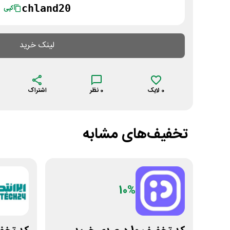
chland20
کپی
لینک خرید
0
لایک
0
نظر
اشتراک
تخفیف‌های مشابه
10%