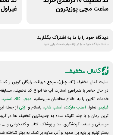
کد تخفیف 10 درصدی خرید
ساعت مچی پوزیترون
غیراول ف
دیدگاه خود را با ما به اشتراک بگذارید
با ثبت دیدگاه خود ما را در ارائه بهتر خدمات یاری کنید
سایت کانال تخفیف (آف چنل)، مرجع دریافت رایگان کوپن و کد تخ
در حال حاضر با همراهی استارت آپ ها انواع کد تخفیف، مسابقه، 
خدمات آنلاین را به اطلاع مخاطبان می‌رسانیم.
دیجی کالا
،
اسنپ
، 
فیلیمو
، نماوا،
اسنپ مارکت
،
اسنپ شاپ
، باسلام و
ازکی
از جمله این
ترین زمان و با چند کلیک ساده به جدیدترین تخفیف ها در گروه ت
موسیقی و سینما، گردشگری، مد و پوشاک، کتاب و کتابخوانی و ... 
بستر تبلیغ بر پایه بن هدیه و آفر، علاوه بر کمک به بهتر شناخته 