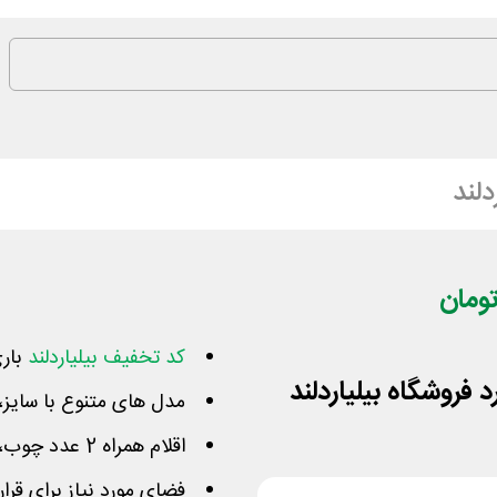
دلند
کد تخفیف بیلیاردلند
باری
مدل های متنوع با سای
اقلام همراه 2 عدد چوب، یکدست توپ، جاچوبی، سینی شار
فضای مورد نیاز برای قر