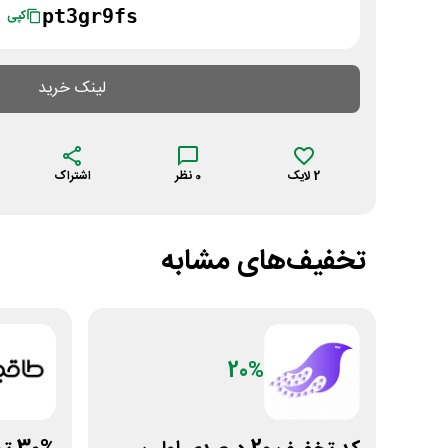
pt3gr9fs
کپی
لینک خرید
2
لایک
0
نظر
اشتراک
تخفیف‌های مشابه
20%