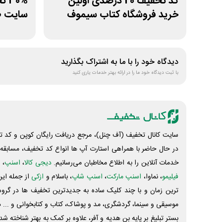
کد تخفیف 20 درصدی اولین
0%
خرید فروشگاه کتاب سیموف
سایت ط
دیدگاه خود را با ما به اشتراک بگذارید
با ثبت دیدگاه خود ما را در ارائه بهتر خدمات یاری کنید
سایت کانال تخفیف (آف چنل)، مرجع دریافت رایگان کوپن و کد تخ
در حال حاضر با همراهی استارت آپ ها انواع کد تخفیف، مسابقه، 
خدمات آنلاین را به اطلاع مخاطبان می‌رسانیم.
دیجی کالا
،
اسنپ
، 
فیلیمو
، نماوا،
اسنپ مارکت
،
اسنپ شاپ
، باسلام و
ازکی
از جمله این
ترین زمان و با چند کلیک ساده به جدیدترین تخفیف ها در گروه ت
موسیقی و سینما، گردشگری، مد و پوشاک، کتاب و کتابخوانی و ... 
بستر تبلیغ بر پایه بن هدیه و آفر، علاوه بر کمک به بهتر شناخته 