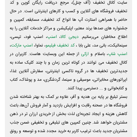
سایت کانال تخفیف (آف چنل)، مرجع دریافت رایگان کوپن و کد
تخفیف فروشگاه های آنلاین و کسب و‌ کارهای اینترنتی است. در حال
حاضر با همراهی استارت آپ ها انواع کد تخفیف، مسابقه، کمپین و
جشنواره های صدها برند معتبر، اپلیکیشن و مراکز خدمات آنلاین را به
اطلاع مخاطبان می‌رسانیم.
دیجی کالا
،
اسنپ
، اسنپ فود، تپسی،
سینماتیکت، بانی مد، علی‌ بابا ،
کد تخفیف فیلیمو
، نماوا،
اسنپ مارکت
،
اسنپ شاپ
، باسلام و
ازکی
از جمله این وبسایت ‌هاست. کاربران در
کانال تخفیف می توانند در کوتاه ترین زمان و با چند کلیک ساده به
جدیدترین تخفیف ها در گروه تاکسی اینترنتی، سفارش آنلاین غذا،
اپراتورهای مخابراتی، موسیقی و سینما، گردشگری، مد و پوشاک، کتاب
و کتابخوانی و ... دسترسی پیدا کنند.
بستر تبلیغ بر پایه بن هدیه و آفر، علاوه بر کمک به بهتر شناخته شدن
فروشگاه ها در صحنه رقابت و افزایش بازدید و آمار فروش آن‌ها، باعث
کاهش هزینه و ایجاد تجربه‌ای لذت بخش از خریدی ارزان تر در ذهن
مشتریان خواهد شد. چنین کمپین های تبلیغی و تخفیفی ضمن جذب
مشتریان جدید باعث ترغیب کاربر به خرید مجدد شده و توسعه و رونق