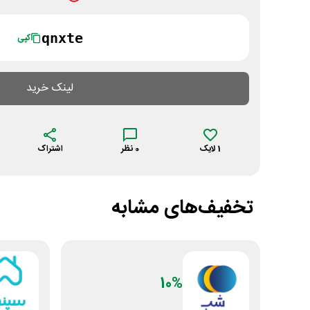
qnxte
کپی
لینک خرید
1
لایک
0
نظر
اشتراک
تخفیف‌های مشابه
10%