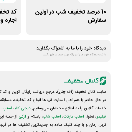
10 درصد تخفیف شب در اولین
سفارش
اجاره و
دیدگاه خود را با ما به اشتراک بگذارید
با ثبت دیدگاه خود ما را در ارائه بهتر خدمات یاری کنید
سایت کانال تخفیف (آف چنل)، مرجع دریافت رایگان کوپن و کد تخ
در حال حاضر با همراهی استارت آپ ها انواع کد تخفیف، مسابقه، 
خدمات آنلاین را به اطلاع مخاطبان می‌رسانیم.
دیجی کالا
،
اسنپ
، 
فیلیمو
، نماوا،
اسنپ مارکت
،
اسنپ شاپ
، باسلام و
ازکی
از جمله این
ترین زمان و با چند کلیک ساده به جدیدترین تخفیف ها در گروه ت