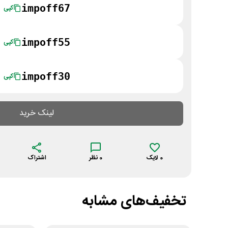
impoff67
کپی
impoff55
کپی
impoff30
کپی
لینک خرید
0
لایک
0
نظر
اشتراک
تخفیف‌های مشابه