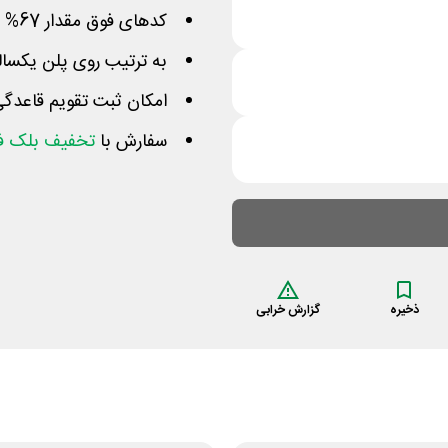
کدهای فوق مقدار 67% ، 55% و 30% از قیمت را کم میکنند
به ترتیب روی پلن یکساله، 6 ماهه و 3 ماهه اعمال 
امکان ثبت تقویم قاعدگی
سفارش با
تخفیف بلک ف
ذخیره
گزارش خرابی