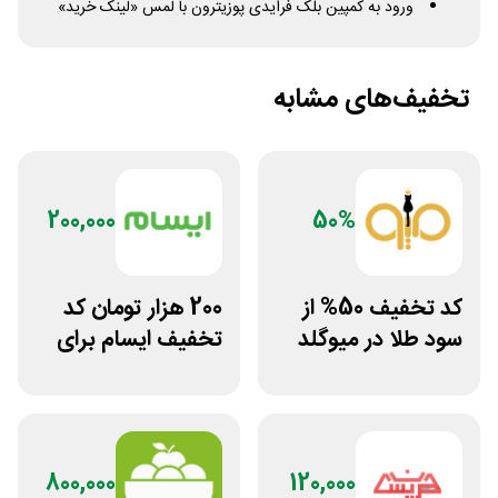
ورود به کمپین بلک فرایدی پوزیترون با لمس «لینک خرید»
تخفیف‌های مشابه
200,000
50%
کد تخفیف 50% از
200 هزار تومان کد
سود طلا در میوگلد
تخفیف ایسام برای
خرید اول
800,000
120,000