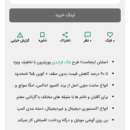
لینک خرید
0
لایک
0
نظر
اشتراک
ذخیره
گزارش خرابی
اصلش اینجاست! طرح
بلک فرایدی
پوزیترون با تخفیف ویژه
تا 90 درصد کاهش قیمت بدون سقف + کوپن 5% نامحدود
انواع ساعت مچی اصل از برند کاسیو، اماکس، امگا سواچ و..
برای آقایان و خانم ها با سلیقه های مختلف با گارانتی معتبر
انواع اکسسوری دیجیتال و غیردیجیتال، دسته بندی کمپ
بن روی گوشی موبایل و درگاه پرداخت اقساطی کار نمیکند