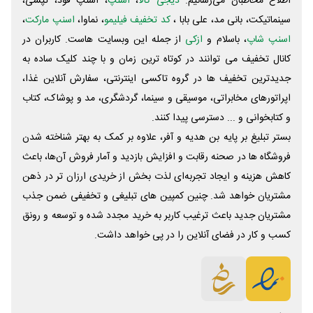
اطلاع مخاطبان می‌رسانیم.
دیجی کالا
،
اسنپ
، اسنپ فود، تپسی،
سینماتیکت، بانی مد، علی‌ بابا ،
کد تخفیف فیلیمو
، نماوا،
اسنپ مارکت
،
اسنپ شاپ
، باسلام و
ازکی
از جمله این وبسایت ‌هاست. کاربران در
کانال تخفیف می توانند در کوتاه ترین زمان و با چند کلیک ساده به
جدیدترین تخفیف ها در گروه تاکسی اینترنتی، سفارش آنلاین غذا،
اپراتورهای مخابراتی، موسیقی و سینما، گردشگری، مد و پوشاک، کتاب
و کتابخوانی و ... دسترسی پیدا کنند.
بستر تبلیغ بر پایه بن هدیه و آفر، علاوه بر کمک به بهتر شناخته شدن
فروشگاه ها در صحنه رقابت و افزایش بازدید و آمار فروش آن‌ها، باعث
کاهش هزینه و ایجاد تجربه‌ای لذت بخش از خریدی ارزان تر در ذهن
مشتریان خواهد شد. چنین کمپین های تبلیغی و تخفیفی ضمن جذب
مشتریان جدید باعث ترغیب کاربر به خرید مجدد شده و توسعه و رونق
کسب و کار در فضای آنلاین را در پی خواهد داشت.