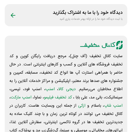
دیدگاه خود را با ما به اشتراک بگذارید
با ثبت دیدگاه خود ما را در ارائه بهتر خدمات یاری کنید
سایت کانال تخفیف (آف چنل)، مرجع دریافت رایگان کوپن و کد
تخفیف فروشگاه های آنلاین و کسب و‌ کارهای اینترنتی است. در حال
حاضر با همراهی استارت آپ ها انواع کد تخفیف، مسابقه، کمپین و
جشنواره های صدها برند معتبر، اپلیکیشن و مراکز خدمات آنلاین را به
اطلاع مخاطبان می‌رسانیم.
دیجی کالا
،
اسنپ
، اسنپ فود، تپسی،
سینماتیکت، بانی مد، علی‌ بابا ،
کد تخفیف فیلیمو
، نماوا،
اسنپ مارکت
،
اسنپ شاپ
، باسلام و
ازکی
از جمله این وبسایت ‌هاست. کاربران در
کانال تخفیف می توانند در کوتاه ترین زمان و با چند کلیک ساده به
جدیدترین تخفیف ها در گروه تاکسی اینترنتی، سفارش آنلاین غذا،
اپراتورهای مخابراتی، موسیقی و سینما، گردشگری، مد و پوشاک، کتاب