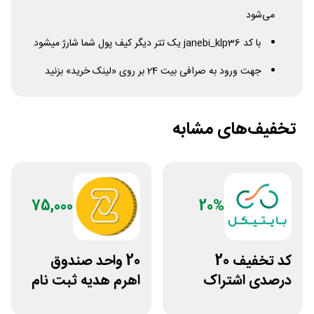
می‌شود
با کد janebi_klp36 یک تتر دیگر کیف پول شما شارژ میشود
جهت ورود به صرافی بیت 24 بر روی «لینک خرید» بزنید
تخفیف‌های مشابه
75,000
20%
کد تخفیف 20
20 واحد صندوق
درصدی اشتراک
اهرم هدیه ثبت نام
هوش مصنوعی ترید
در سایت مزدکس