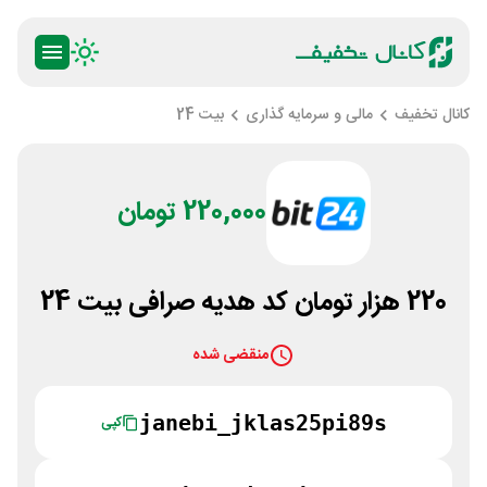
کانال تخفیف
مالی و سرمایه گذاری
بیت 24
220,000 تومان
220 هزار تومان کد هدیه صرافی بیت 24
منقضی شده
janebi_jklas25pi89s
کپی