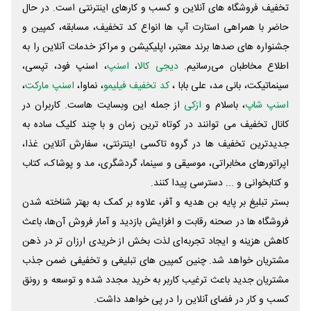
تخفیف فروشگاه های آنلاین و کسب و‌ کارهای اینترنتی است. در حال
حاضر با همراهی استارت آپ ها انواع کد تخفیف، مسابقه، کمپین و
جشنواره های صدها برند معتبر، اپلیکیشن و مراکز خدمات آنلاین را به
اطلاع مخاطبان می‌رسانیم.
دیجی کالا
،
اسنپ
، اسنپ فود، تپسی،
سینماتیکت، بانی مد، علی‌ بابا ،
کد تخفیف فیلیمو
، نماوا،
اسنپ مارکت
،
اسنپ شاپ
، باسلام و
ازکی
از جمله این وبسایت ‌هاست. کاربران در
کانال تخفیف می توانند در کوتاه ترین زمان و با چند کلیک ساده به
جدیدترین تخفیف ها در گروه تاکسی اینترنتی، سفارش آنلاین غذا،
اپراتورهای مخابراتی، موسیقی و سینما، گردشگری، مد و پوشاک، کتاب
و کتابخوانی و ... دسترسی پیدا کنند.
بستر تبلیغ بر پایه بن هدیه و آفر، علاوه بر کمک به بهتر شناخته شدن
فروشگاه ها در صحنه رقابت و افزایش بازدید و آمار فروش آن‌ها، باعث
کاهش هزینه و ایجاد تجربه‌ای لذت بخش از خریدی ارزان تر در ذهن
مشتریان خواهد شد. چنین کمپین های تبلیغی و تخفیفی ضمن جذب
مشتریان جدید باعث ترغیب کاربر به خرید مجدد شده و توسعه و رونق
کسب و کار در فضای آنلاین را در پی خواهد داشت.