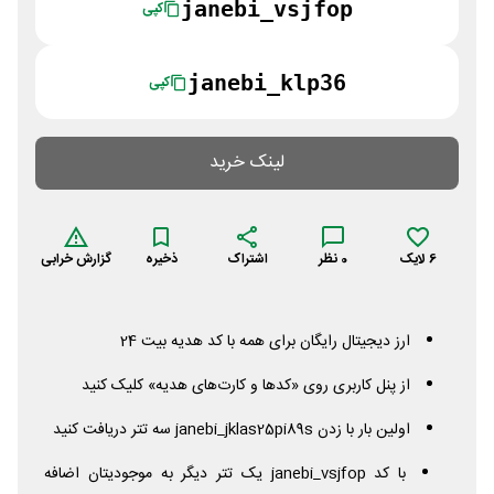
janebi_vsjfop
کپی
janebi_klp36
کپی
لینک خرید
6
لایک
0
نظر
اشتراک
ذخیره
گزارش خرابی
ارز دیجیتال رایگان برای همه با کد هدیه بیت 24
از پنل کاربری روی «کدها و کارت‌های هدیه» کلیک کنید
اولین بار با زدن janebi_jklas25pi89s سه تتر دریافت کنید
با کد janebi_vsjfop یک تتر دیگر به موجودیتان اضافه