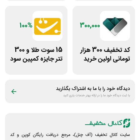
بایتیکل
100%
300,000
کد تخفیف 300 هزار
15 سوت طلا و 300
تومانی اولین خرید
تتر جایزه کمپین سود
ساچمه نقره از
دو نفره تبدیل
سیلفام
دیدگاه خود را با ما به اشتراک بگذارید
با ثبت دیدگاه خود ما را در ارائه بهتر خدمات یاری کنید
سایت کانال تخفیف (آف چنل)، مرجع دریافت رایگان کوپن و کد