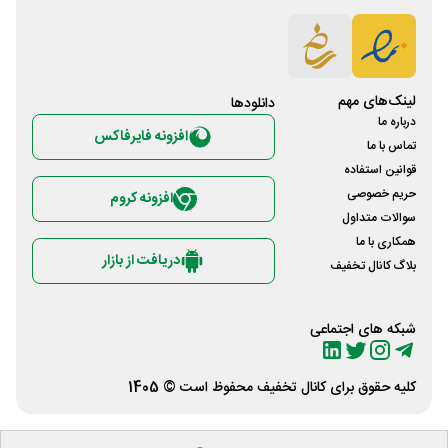
لینک‌های مهم
دانلود‌ها
درباره ما
افزونه فایرفاکس
تماس با ما
قوانین استفاده
حریم خصوصی
افزونه کروم
سوالات متداول
همکاری با ما
دریافت از بازار
بلاگ کانال تخفیف
شبکه های اجتماعی
کلیه حقوق برای
کانال تخفیف
محفوظ است © 1405