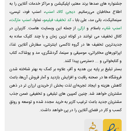
جشنواره های صدها برند معتبر، اپلیکیشن و مراکز خدمات آنلاین را به
اطلاع مخاطبان می‌رسانیم.
دیجی کالا
،
اسنپ
، اسنپ فود، تپسی،
سینماتیکت، بانی مد، علی‌ بابا ،
کد تخفیف فیلیمو
، نماوا،
اسنپ مارکت
،
اسنپ شاپ
، باسلام و
ازکی
از جمله این وبسایت ‌هاست. کاربران در
کانال تخفیف می توانند در کوتاه ترین زمان و با چند کلیک ساده به
جدیدترین تخفیف ها در گروه تاکسی اینترنتی، سفارش آنلاین غذا،
اپراتورهای مخابراتی، موسیقی و سینما، گردشگری، مد و پوشاک، کتاب
و کتابخوانی و ... دسترسی پیدا کنند.
بستر تبلیغ بر پایه بن هدیه و آفر، علاوه بر کمک به بهتر شناخته شدن
فروشگاه ها در صحنه رقابت و افزایش بازدید و آمار فروش آن‌ها، باعث
کاهش هزینه و ایجاد تجربه‌ای لذت بخش از خریدی ارزان تر در ذهن
مشتریان خواهد شد. چنین کمپین های تبلیغی و تخفیفی ضمن جذب
مشتریان جدید باعث ترغیب کاربر به خرید مجدد شده و توسعه و رونق
کسب و کار در فضای آنلاین را در پی خواهد داشت.