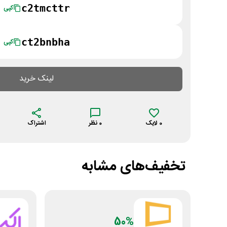
c2tmcttr
کپی
ct2bnbha
کپی
لینک خرید
0
لایک
0
نظر
اشتراک
تخفیف‌های مشابه
50%