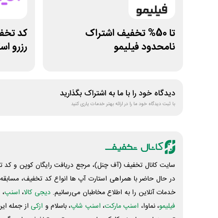
تا 50% تخفیف اشتراک
نامحدود فیلیمو
رزرو اس
دیدگاه خود را با ما به اشتراک بگذارید
با ثبت دیدگاه خود ما را در ارائه بهتر خدمات یاری کنید
سایت کانال تخفیف (آف چنل)، مرجع دریافت رایگان کوپن و کد تخ
در حال حاضر با همراهی استارت آپ ها انواع کد تخفیف، مسابقه، 
خدمات آنلاین را به اطلاع مخاطبان می‌رسانیم.
دیجی کالا
،
اسنپ
، 
فیلیمو
، نماوا،
اسنپ مارکت
،
اسنپ شاپ
، باسلام و
ازکی
از جمله این