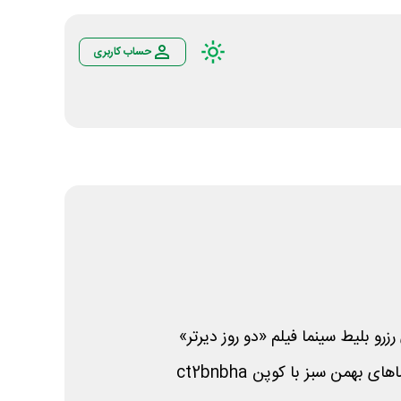
حساب کاربری
ct2bnbha