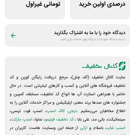
درصدی اولین خرید
تومانی غیراول
لباس تولیدیتو
بوتیک لباس دوخط
دیدگاه خود را با ما به اشتراک بگذارید
با ثبت دیدگاه خود ما را در ارائه بهتر خدمات یاری کنید
سایت کانال تخفیف (آف چنل)، مرجع دریافت رایگان کوپن و کد
تخفیف فروشگاه های آنلاین و کسب و‌ کارهای اینترنتی است. در حال
حاضر با همراهی استارت آپ ها انواع کد تخفیف، مسابقه، کمپین و
جشنواره های صدها برند معتبر، اپلیکیشن و مراکز خدمات آنلاین را به
اطلاع مخاطبان می‌رسانیم.
دیجی کالا
،
اسنپ
، اسنپ فود، تپسی،
سینماتیکت، بانی مد، علی‌ بابا ،
کد تخفیف فیلیمو
، نماوا،
اسنپ مارکت
،
اسنپ شاپ
، باسلام و
ازکی
از جمله این وبسایت ‌هاست. کاربران در