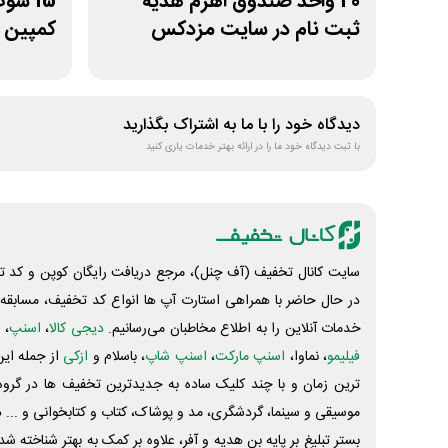
20 واحد صندوق اهرم هدیه
ثبت نام در سایت مزدکس
کمپین س
دیدگاه خود را با ما به اشتراک بگذارید
با ثبت دیدگاه خود ما را در ارائه بهتر خدمات یاری کنید
سایت کانال تخفیف (آف چنل)، مرجع دریافت رایگان کوپن و کد تخ
در حال حاضر با همراهی استارت آپ ها انواع کد تخفیف، مسابقه، 
خدمات آنلاین را به اطلاع مخاطبان می‌رسانیم.
دیجی کالا
،
اسنپ
، 
فیلیمو
، نماوا،
اسنپ مارکت
،
اسنپ شاپ
، باسلام و
ازکی
از جمله این
ترین زمان و با چند کلیک ساده به جدیدترین تخفیف ها در گروه ت
موسیقی و سینما، گردشگری، مد و پوشاک، کتاب و کتابخوانی و ... 
بستر تبلیغ بر پایه بن هدیه و آفر، علاوه بر کمک به بهتر شناخته 