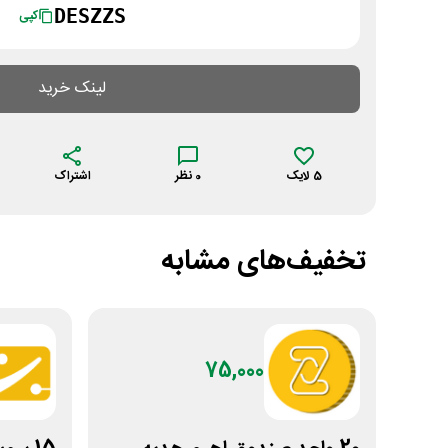
DESZZS
کپی
لینک خرید
5
لایک
0
نظر
اشتراک
تخفیف‌های مشابه
75,000