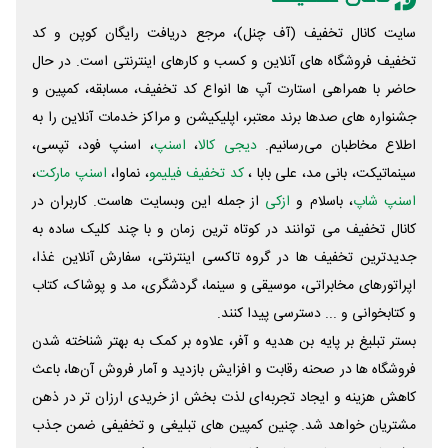
سایت کانال تخفیف (آف چنل)، مرجع دریافت رایگان کوپن و کد
تخفیف فروشگاه های آنلاین و کسب و‌ کارهای اینترنتی است. در حال
حاضر با همراهی استارت آپ ها انواع کد تخفیف، مسابقه، کمپین و
جشنواره های صدها برند معتبر، اپلیکیشن و مراکز خدمات آنلاین را به
اطلاع مخاطبان می‌رسانیم.
دیجی کالا
،
اسنپ
، اسنپ فود، تپسی،
سینماتیکت، بانی مد، علی‌ بابا ،
کد تخفیف فیلیمو
، نماوا،
اسنپ مارکت
،
اسنپ شاپ
، باسلام و
ازکی
از جمله این وبسایت ‌هاست. کاربران در
کانال تخفیف می توانند در کوتاه ترین زمان و با چند کلیک ساده به
جدیدترین تخفیف ها در گروه تاکسی اینترنتی، سفارش آنلاین غذا،
اپراتورهای مخابراتی، موسیقی و سینما، گردشگری، مد و پوشاک، کتاب
و کتابخوانی و ... دسترسی پیدا کنند.
بستر تبلیغ بر پایه بن هدیه و آفر، علاوه بر کمک به بهتر شناخته شدن
فروشگاه ها در صحنه رقابت و افزایش بازدید و آمار فروش آن‌ها، باعث
کاهش هزینه و ایجاد تجربه‌ای لذت بخش از خریدی ارزان تر در ذهن
مشتریان خواهد شد. چنین کمپین های تبلیغی و تخفیفی ضمن جذب