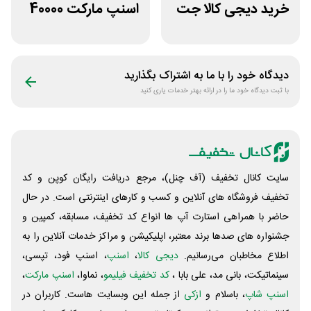
خرید دیجی کالا جت
اسنپ مارکت 40000
500 هزار تومانی
تومانی
دیدگاه خود را با ما به اشتراک بگذارید
با ثبت دیدگاه خود ما را در ارائه بهتر خدمات یاری کنید
سایت کانال تخفیف (آف چنل)، مرجع دریافت رایگان کوپن و کد
تخفیف فروشگاه های آنلاین و کسب و‌ کارهای اینترنتی است. در حال
حاضر با همراهی استارت آپ ها انواع کد تخفیف، مسابقه، کمپین و
جشنواره های صدها برند معتبر، اپلیکیشن و مراکز خدمات آنلاین را به
اطلاع مخاطبان می‌رسانیم.
دیجی کالا
،
اسنپ
، اسنپ فود، تپسی،
سینماتیکت، بانی مد، علی‌ بابا ،
کد تخفیف فیلیمو
، نماوا،
اسنپ مارکت
،
اسنپ شاپ
، باسلام و
ازکی
از جمله این وبسایت ‌هاست. کاربران در