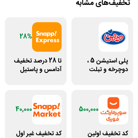
تخفیف‌های مشابه
28%
پلی استیشن 5 ،
تا 28 درصد تخفیف
دوچرخه و تبلت
آدامس و پاستیل
جوایز بازی دنیای
اسنپ اکسپرس
میرکس
40,000
500,000
کد تخفیف اولین
کد تخفیف غیر اول