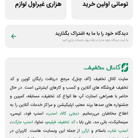
تومانی اولین خرید
هزاری غیراول لوازم
دی جی لند
ورزشی مرکزی
گلشهر
دیدگاه خود را با ما به اشتراک بگذارید
با ثبت دیدگاه خود ما را در ارائه بهتر خدمات یاری کنید
سایت کانال تخفیف (آف چنل)، مرجع دریافت رایگان کوپن و کد
تخفیف فروشگاه های آنلاین و کسب و‌ کارهای اینترنتی است. در حال
حاضر با همراهی استارت آپ ها انواع کد تخفیف، مسابقه، کمپین و
جشنواره های صدها برند معتبر، اپلیکیشن و مراکز خدمات آنلاین را به
اطلاع مخاطبان می‌رسانیم.
دیجی کالا
،
اسنپ
، اسنپ فود، تپسی،
سینماتیکت، بانی مد، علی‌ بابا ،
کد تخفیف فیلیمو
، نماوا،
اسنپ مارکت
،
اسنپ شاپ
، باسلام و
ازکی
از جمله این وبسایت ‌هاست. کاربران در