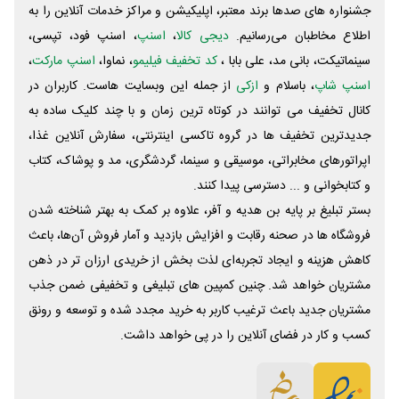
جشنواره های صدها برند معتبر، اپلیکیشن و مراکز خدمات آنلاین را به
اطلاع مخاطبان می‌رسانیم.
دیجی کالا
،
اسنپ
، اسنپ فود، تپسی،
سینماتیکت، بانی مد، علی‌ بابا ،
کد تخفیف فیلیمو
، نماوا،
اسنپ مارکت
،
اسنپ شاپ
، باسلام و
ازکی
از جمله این وبسایت ‌هاست. کاربران در
کانال تخفیف می توانند در کوتاه ترین زمان و با چند کلیک ساده به
جدیدترین تخفیف ها در گروه تاکسی اینترنتی، سفارش آنلاین غذا،
اپراتورهای مخابراتی، موسیقی و سینما، گردشگری، مد و پوشاک، کتاب
و کتابخوانی و ... دسترسی پیدا کنند.
بستر تبلیغ بر پایه بن هدیه و آفر، علاوه بر کمک به بهتر شناخته شدن
فروشگاه ها در صحنه رقابت و افزایش بازدید و آمار فروش آن‌ها، باعث
کاهش هزینه و ایجاد تجربه‌ای لذت بخش از خریدی ارزان تر در ذهن
مشتریان خواهد شد. چنین کمپین های تبلیغی و تخفیفی ضمن جذب
مشتریان جدید باعث ترغیب کاربر به خرید مجدد شده و توسعه و رونق
کسب و کار در فضای آنلاین را در پی خواهد داشت.