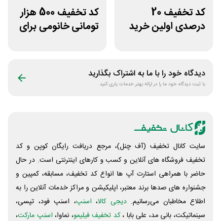
کد تخفیف 20
کد تخفیف 500 هزار
درصدی اولین خرید
تومانی خانومی برای
فروشگاه عطر حس
مشتریان جدید
دیدگاه خود را با ما به اشتراک بگذارید
با ثبت دیدگاه خود ما را در ارائه بهتر خدمات یاری کنید
سایت کانال تخفیف (آف چنل)، مرجع دریافت رایگان کوپن و کد
تخفیف فروشگاه های آنلاین و کسب و‌ کارهای اینترنتی است. در حال
حاضر با همراهی استارت آپ ها انواع کد تخفیف، مسابقه، کمپین و
جشنواره های صدها برند معتبر، اپلیکیشن و مراکز خدمات آنلاین را به
اطلاع مخاطبان می‌رسانیم.
دیجی کالا
،
اسنپ
، اسنپ فود، تپسی،
سینماتیکت، بانی مد، علی‌ بابا ،
کد تخفیف فیلیمو
، نماوا،
اسنپ مارکت
،