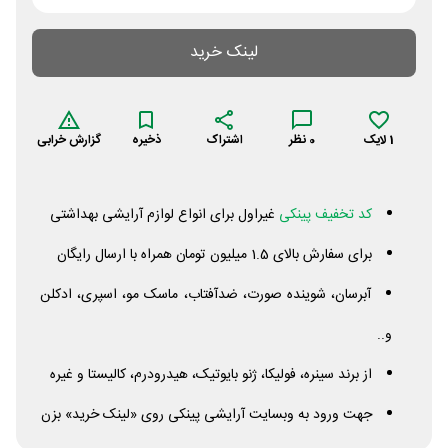
لینک خرید
1
لایک
0
نظر
اشتراک
ذخیره
گزارش خرابی
کد تخفیف پینکی
غیراول برای انواع لوازم آرایشی بهداشتی
برای سفارش بالای 1.5 میلیون تومان همراه با ارسال رایگان
آبرسان، شوینده صورت، ضدآفتاب، ماسک مو، اسپری، ادکلن
و..
از برند سینره، فولیکا، ژنو بایوتیک، هیدرودرم، کالیستا و غیره
جهت ورود به وبسایت آرایشی پینکی روی «لینک خرید» بزن