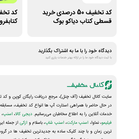
کد تخفیف 50 درصدی خرید
قسطی کتاب دیاکو بوک
کتابفرو
دیدگاه خود را با ما به اشتراک بگذارید
با ثبت دیدگاه خود ما را در ارائه بهتر خدمات یاری کنید
سایت کانال تخفیف (آف چنل)، مرجع دریافت رایگان کوپن و کد تخ
در حال حاضر با همراهی استارت آپ ها انواع کد تخفیف، مسابقه، 
خدمات آنلاین را به اطلاع مخاطبان می‌رسانیم.
دیجی کالا
،
اسنپ
، 
فیلیمو
، نماوا،
اسنپ مارکت
،
اسنپ شاپ
، باسلام و
ازکی
از جمله این
ترین زمان و با چند کلیک ساده به جدیدترین تخفیف ها در گروه ت