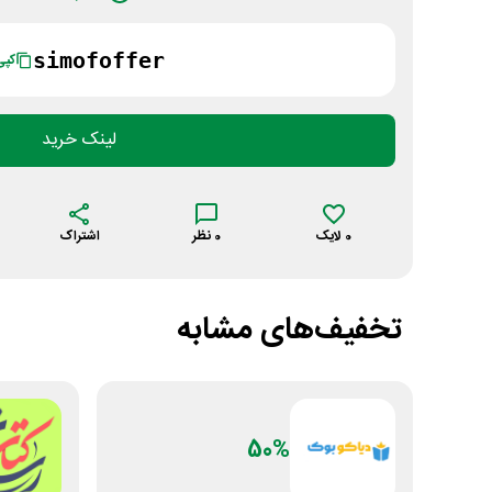
simofoffer
کپی
لینک خرید
0
لایک
0
نظر
اشتراک
تخفیف‌های مشابه
50%