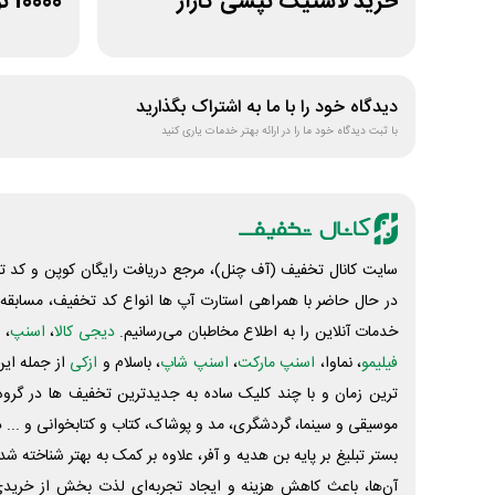
خرید لاستیک تپسی گاراژ
10000 تومانی
دیدگاه خود را با ما به اشتراک بگذارید
با ثبت دیدگاه خود ما را در ارائه بهتر خدمات یاری کنید
سایت کانال تخفیف (آف چنل)، مرجع دریافت رایگان کوپن و کد تخ
در حال حاضر با همراهی استارت آپ ها انواع کد تخفیف، مسابقه، 
خدمات آنلاین را به اطلاع مخاطبان می‌رسانیم.
دیجی کالا
،
اسنپ
، 
فیلیمو
، نماوا،
اسنپ مارکت
،
اسنپ شاپ
، باسلام و
ازکی
از جمله این
ترین زمان و با چند کلیک ساده به جدیدترین تخفیف ها در گروه ت
موسیقی و سینما، گردشگری، مد و پوشاک، کتاب و کتابخوانی و ... 
بستر تبلیغ بر پایه بن هدیه و آفر، علاوه بر کمک به بهتر شناخته 
آن‌ها، باعث کاهش هزینه و ایجاد تجربه‌ای لذت بخش از خرید