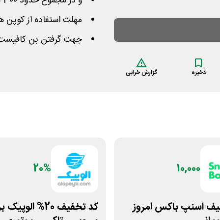
و در مجموع حدود 300 هزار تومان از سفارشات را کم میکند
مهلت استفاده از کوپن ها
جهت گرفتن بن کافیست 
ذخیره
گزارش خرابی
20%
10,000
یف اسنپ باکس امروز
کد تخفیف 20% الوپیک